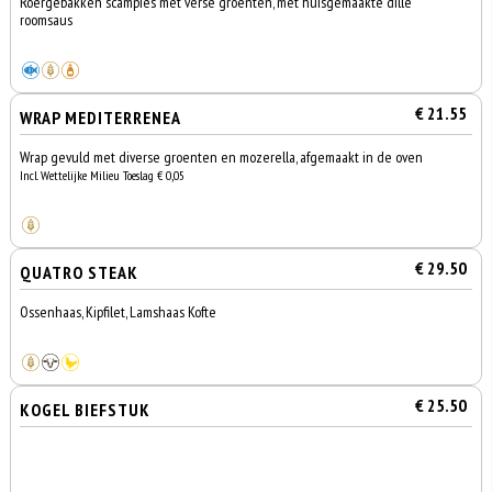
Roergebakken scampies met verse groenten, met huisgemaakte dille
roomsaus
€ 21.55
WRAP MEDITERRENEA
Wrap gevuld met diverse groenten en mozerella, afgemaakt in de oven
Incl. Wettelijke Milieu Toeslag € 0,05
€ 29.50
QUATRO STEAK
Ossenhaas, Kipfilet, Lamshaas Kofte
€ 25.50
KOGEL BIEFSTUK