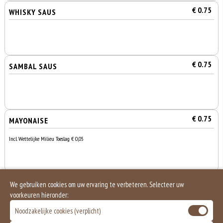
€ 0.75
WHISKY SAUS
€ 0.75
SAMBAL SAUS
€ 0.75
MAYONAISE
Incl. Wettelijke Milieu Toeslag € 0,05
€ 1.00
PITTA BROODJE
We gebruiken cookies om uw ervaring te verbeteren. Selecteer uw
voorkeuren hieronder:
Noodzakelijke cookies (verplicht)