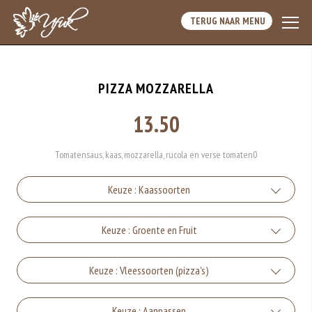
TERUG NAAR MENU
PIZZA MOZZARELLA
13.50
Tomatensaus, kaas, mozzarella, rucola en verse tomaten0
Keuze : Kaassoorten
Kaas
Keuze : Groente en Fruit
+€1.00
Champignons
Keuze : Vleessoorten (pizza's)
Fetakaas
+€1.00
+€1.50
Spek
Keuze : Aanpassen