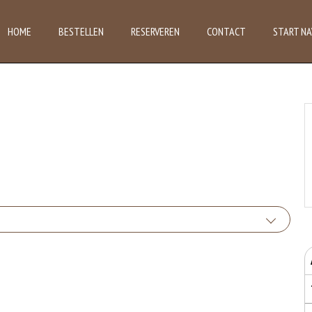
HOME
BESTELLEN
RESERVEREN
CONTACT
START NA
 van glutenhoudende granen zijn tarwe, kamut, spelt, gerst en rogge. Gluten geven
uten het meel bevat, des
bruikte soorten eieren. Kippenei-eiwit kan hierbij allergische reacties veroorzaken.