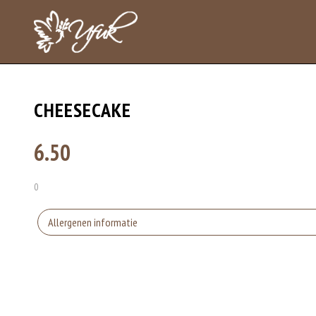
CHEESECAKE
6.50
0
Allergenen informatie
Gluten is een eiwit dat van nature voorkomt in bepaalde granen. Voorbeelden
elasticiteit aan de producten die van het meel gemaakt worden. Hoe meer gl
Eieren worden verwerkt in heel veel producten. Kippeneieren zijn de meest ge