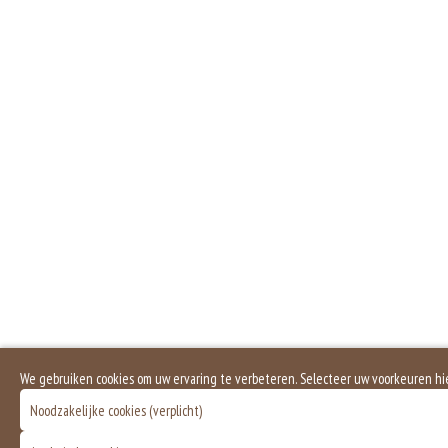
Zuivel past in een gezonde voeding. Koemelk-allergie is echter de meest voo
Sulfiet komt van nature in bepaalde producten voor, maar kan ook aan produ
fruit niet bruin kleurt. Sulfiet geeft geen allergische reactie, maar een intole
Dit is een vegetarisch gerecht.
We gebruiken cookies om uw ervaring te verbeteren. Selecteer uw voorkeuren hi
Noodzakelijke cookies (verplicht)