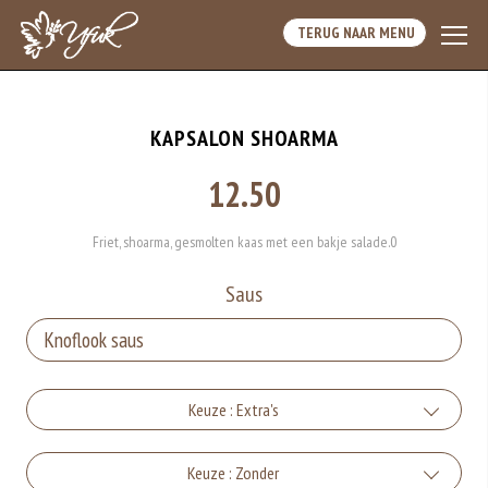
TERUG NAAR MENU
KAPSALON SHOARMA
12.50
Friet, shoarma, gesmolten kaas met een bakje salade.0
Saus
Keuze : Extra's
Kaas
Keuze : Zonder