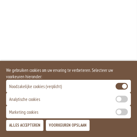
Mosterd wordt onder andere gemaakt uit mosterdzaden. Mosterdzaad wordt
veel gebruikt in smaakmakers en sauzen.
Dit product is halal
We gebruiken cookies om uw ervaring te verbeteren. Selecteer uw
voorkeuren hieronder:
Noodzakelijke cookies (verplicht)
Analytische cookies
Marketing cookies
ALLES ACCEPTEREN
VOORKEUREN OPSLAAN
TOEVOEGEN