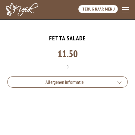
TERUG NAAR MENU
FETTA SALADE
11.50
0
Allergenen informatie
Vis is een onderdeel van gezonde voeding. Toch zijn de eiwitten van vis één
van de meest voorkomende oorzaken van voedselallergie. Iemand met
visallergie groeit daar meestal niet meer overheen.
Eieren worden verwerkt in heel veel producten. Kippeneieren zijn de meest
gebruikte soorten eieren. Kippenei-eiwit kan hierbij allergische reacties
veroorzaken.
Selderij is een groente die deel uitmaakt van de schermbloemenfamilie.
Allergie voor selderij komt relatief veel voor bij mensen met voedselallergie.