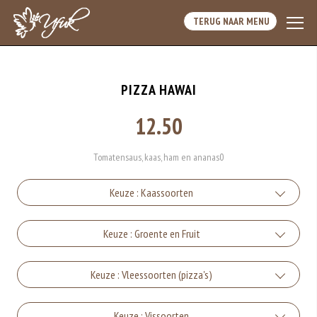
TERUG NAAR MENU
PIZZA HAWAI
12.50
Tomatensaus, kaas, ham en ananas0
Keuze : Kaassoorten
Kaas
Keuze : Groente en Fruit
+€1.00
Champignons
Keuze : Vleessoorten (pizza's)
Fetakaas
+€1.00
+€1.50
Spek
Keuze : Vissoorten