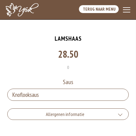
TERUG NAAR MENU
LAMSHAAS
28.50
0
Saus
Allergenen informatie
Gluten is een eiwit dat van nature voorkomt in bepaalde granen.
Voorbeelden van glutenhoudende granen zijn tarwe, kamut, spelt, gerst en