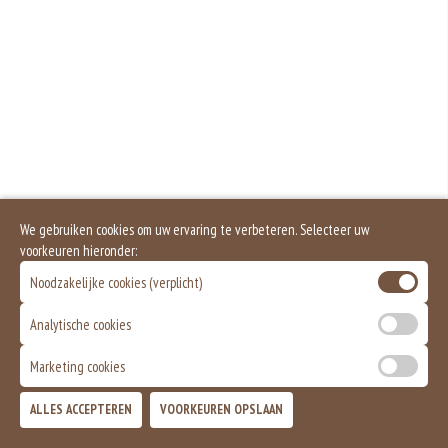
rogge. Gluten geven elasticiteit aan de producten die van het meel gemaakt
worden. Hoe meer gluten het meel bevat, des
We gebruiken cookies om uw ervaring te verbeteren. Selecteer uw
voorkeuren hieronder:
Noodzakelijke cookies (verplicht)
Analytische cookies
Marketing cookies
ALLES ACCEPTEREN
VOORKEUREN OPSLAAN
TOEVOEGEN