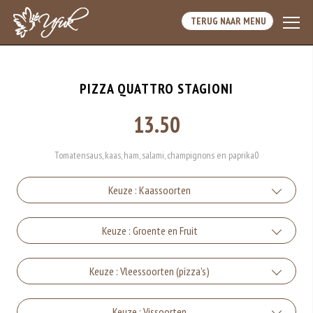
TERUG NAAR MENU
PIZZA QUATTRO STAGIONI
13.50
Tomatensaus, kaas, ham, salami, champignons en paprika0
Keuze : Kaassoorten
Kaas
Keuze : Groente en Fruit
+€1.00
Champignons
Keuze : Vleessoorten (pizza's)
Fetakaas
+€1.00
+€1.50
Spek
Keuze : Vissoorten