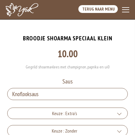
TERUG NAAR MENU
BROODJE SHOARMA SPECIAAL KLEIN
10.00
Gegrild shoarmavlees met champignon, paprika en ui0
Saus
Keuze : Extra's
Kaas
Keuze : Zonder