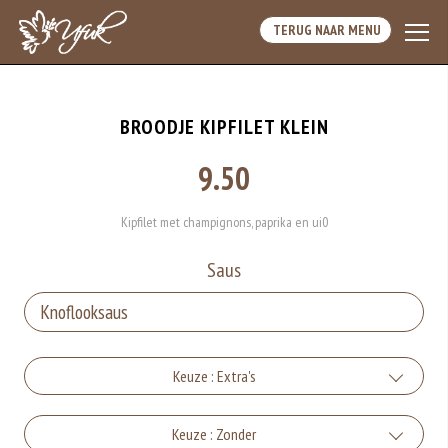
TERUG NAAR MENU
BROODJE KIPFILET KLEIN
9.50
Kipfilet met champignons, paprika en ui0
Saus
Keuze : Extra's
Kaas
Keuze : Zonder