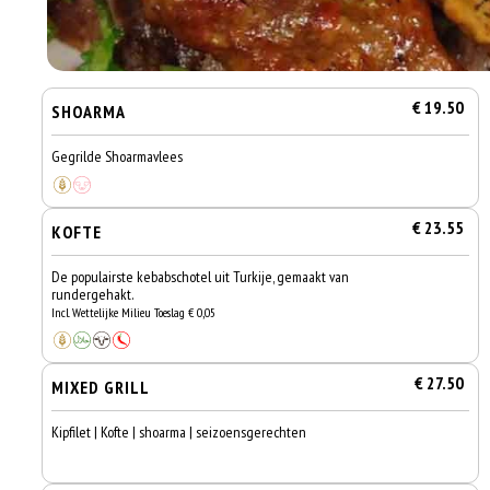
€ 19.50
SHOARMA
Gegrilde Shoarmavlees
€ 23.55
KOFTE
De populairste kebabschotel uit Turkije, gemaakt van
rundergehakt.
Incl. Wettelijke Milieu Toeslag € 0,05
€ 27.50
MIXED GRILL
Kipfilet | Kofte | shoarma | seizoensgerechten