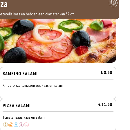
zza
mozzarella kaas en hebben een diameter van 32 cm.
€ 8.50
BAMBINO SALAMI
Kinderpizza tomatensaus, kaas en salami
€ 11.50
PIZZA SALAMI
Tomatensaus, kaas en salami