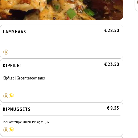
€ 28.50
LAMSHAAS
€ 23.50
KIPFILET
Kipfilet | Groenteroomsaus
€ 9.55
KIPNUGGETS
Incl. Wettelijke Milieu Toeslag € 0,05