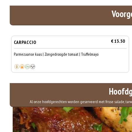
Voorg
€ 13.50
CARPACCIO
Parmezaanse kaas | Zongedroogde tomaat | Truffelmayo
Hoofdg
Al onze hoofdgerechten worden geserveerd met frisse salade, tarwe r