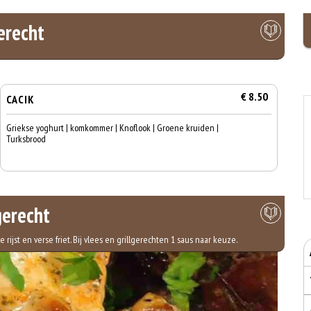
erecht
€ 8.50
CACIK
Griekse yoghurt | komkommer | Knoflook | Groene kruiden |
Turksbrood
erecht
ijst en verse friet. Bij vlees en grillgerechten 1 saus naar keuze.