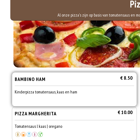
Pi
Al onze pizza's zijn op basis van tomatensaus en 
€ 8.50
BAMBINO HAM
Kinderpizza tomatensaus, kaas en ham
€ 10.00
PIZZA MARGHERITA
Tomatensaus l kaas | oregano