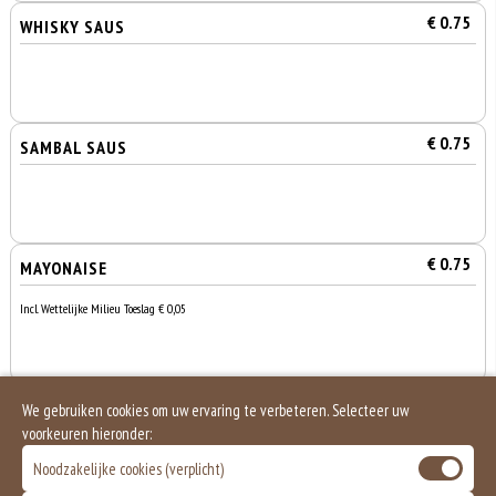
€ 0.75
WHISKY SAUS
€ 0.75
SAMBAL SAUS
€ 0.75
MAYONAISE
Incl. Wettelijke Milieu Toeslag € 0,05
€ 1.00
PITTA BROODJE
We gebruiken cookies om uw ervaring te verbeteren. Selecteer uw
voorkeuren hieronder:
Noodzakelijke cookies (verplicht)