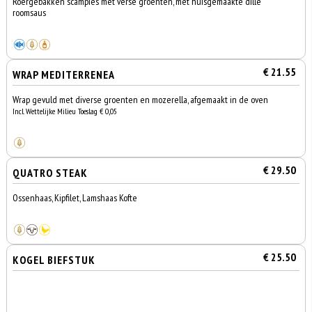
Roergebakken scampies met verse groenten, met huisgemaakte dille
roomsaus
€ 21.55
WRAP MEDITERRENEA
Wrap gevuld met diverse groenten en mozerella, afgemaakt in de oven
Incl. Wettelijke Milieu Toeslag € 0,05
€ 29.50
QUATRO STEAK
Ossenhaas, Kipfilet, Lamshaas Kofte
€ 25.50
KOGEL BIEFSTUK