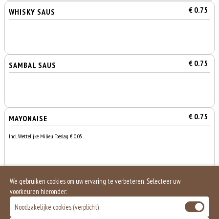
€ 0.75
WHISKY SAUS
€ 0.75
SAMBAL SAUS
€ 0.75
MAYONAISE
Incl. Wettelijke Milieu Toeslag € 0,05
€ 1.00
PITTA BROODJE
We gebruiken cookies om uw ervaring te verbeteren. Selecteer uw
voorkeuren hieronder:
Noodzakelijke cookies (verplicht)