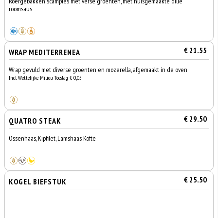
Roergebakken scampies met verse groenten, met huisgemaakte dille
roomsaus
€ 21.55
WRAP MEDITERRENEA
Wrap gevuld met diverse groenten en mozerella, afgemaakt in de oven
Incl. Wettelijke Milieu Toeslag € 0,05
€ 29.50
QUATRO STEAK
Ossenhaas, Kipfilet, Lamshaas Kofte
€ 25.50
KOGEL BIEFSTUK