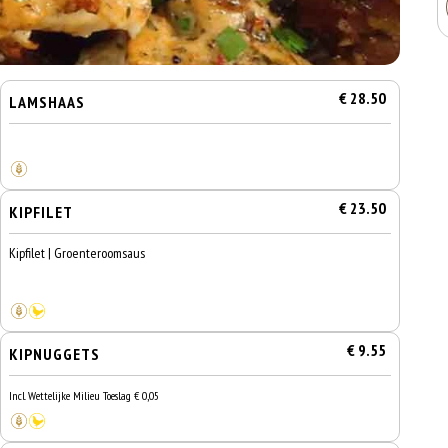
€ 28.50
LAMSHAAS
€ 23.50
KIPFILET
Kipfilet | Groenteroomsaus
€ 9.55
KIPNUGGETS
Incl. Wettelijke Milieu Toeslag € 0,05