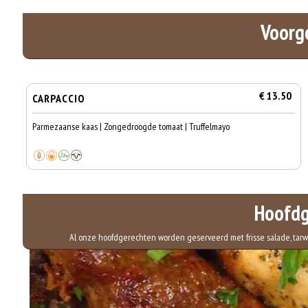
Voorg
€ 13.50
CARPACCIO
Parmezaanse kaas | Zongedroogde tomaat | Truffelmayo
Hoofdg
Al onze hoofdgerechten worden geserveerd met frisse salade, tarwe r