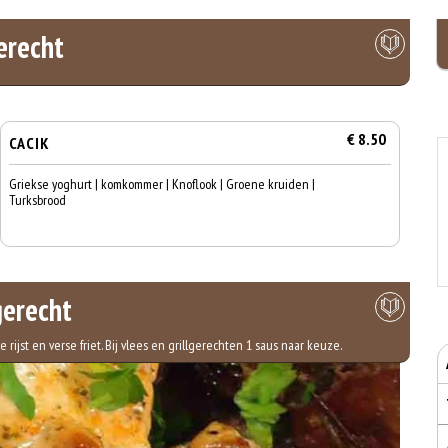
erecht
€ 8.50
CACIK
Griekse yoghurt | komkommer | Knoflook | Groene kruiden |
Turksbrood
erecht
ijst en verse friet. Bij vlees en grillgerechten 1 saus naar keuze.