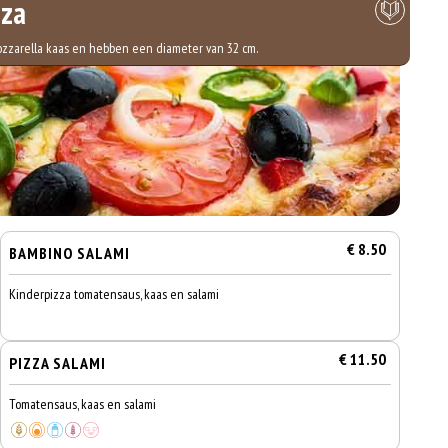
zza
mozzarella kaas en hebben een diameter van 32 cm.
€ 8.50
BAMBINO SALAMI
Kinderpizza tomatensaus, kaas en salami
€ 11.50
PIZZA SALAMI
Tomatensaus, kaas en salami