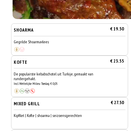
€ 19.50
SHOARMA
Gegrilde Shoarmavlees
€ 23.55
KOFTE
De populairste kebabschotel uit Turkije, gemaakt van
rundergehakt.
Incl. Wettelijke Milieu Toeslag € 0,05
€ 27.50
MIXED GRILL
Kipfilet | Kofte | shoarma | seizoensgerechten