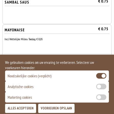
€ 0.75
SAMBAL SAUS
€ 0.75
MAYONAISE
Incl. Wettelijke Milieu Toeslag € 0,05
€ 1.00
PITTA BROODJE
We gebruiken cookies om uw ervaring te verbeteren. Selecteer uw
voorkeuren hieronder:
Noodzakelijke cookies (verplicht)
Analytische cookies
Marketing cookies
0
€ 0,00
ALLES ACCEPTEREN
VOORKEUREN OPSLAAN