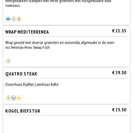
Roergebakken scampies met verse groenten, met huisgemaakte dille
roomsaus
€ 21.55
WRAP MEDITERRENEA
Wrap gevuld met diverse groenten en mozerella, afgemaakt in de oven
Incl. Wettelijke Milieu Toeslag € 0,05
€ 29.50
QUATRO STEAK
Ossenhaas, Kipfilet, Lamshaas Kofte
€ 25.50
KOGEL BIEFSTUK