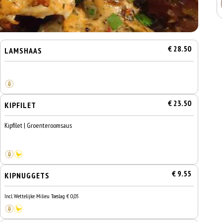
€ 28.50
LAMSHAAS
€ 23.50
KIPFILET
Kipfilet | Groenteroomsaus
€ 9.55
KIPNUGGETS
Incl. Wettelijke Milieu Toeslag € 0,05