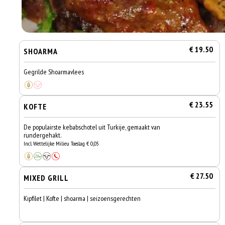
€ 19.50
SHOARMA
Gegrilde Shoarmavlees
€ 23.55
KOFTE
De populairste kebabschotel uit Turkije, gemaakt van
rundergehakt.
Incl. Wettelijke Milieu Toeslag € 0,05
€ 27.50
MIXED GRILL
Kipfilet | Kofte | shoarma | seizoensgerechten