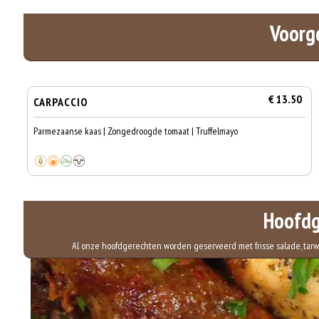
Voorg
€ 13.50
CARPACCIO
Parmezaanse kaas | Zongedroogde tomaat | Truffelmayo
Hoofdg
Al onze hoofdgerechten worden geserveerd met frisse salade, tarwe r