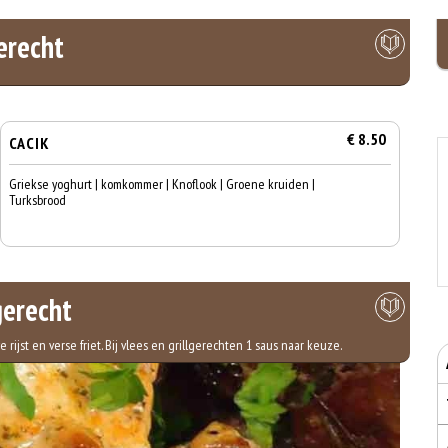
erecht
€ 8.50
CACIK
Griekse yoghurt | komkommer | Knoflook | Groene kruiden |
Turksbrood
erecht
ijst en verse friet. Bij vlees en grillgerechten 1 saus naar keuze.