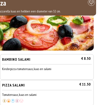
zza
mozzarella kaas en hebben een diameter van 32 cm.
€ 8.50
BAMBINO SALAMI
Kinderpizza tomatensaus, kaas en salami
€ 11.50
PIZZA SALAMI
Tomatensaus, kaas en salami