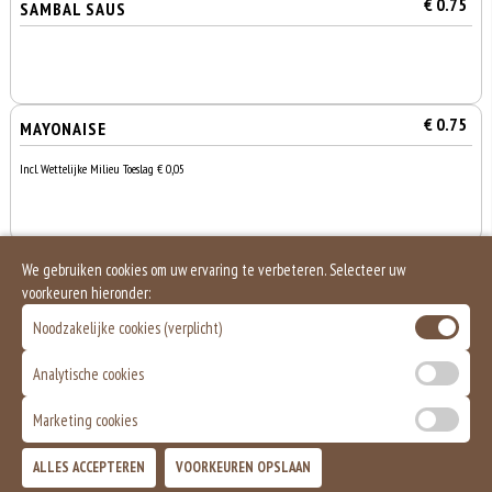
€ 0.75
SAMBAL SAUS
€ 0.75
MAYONAISE
Incl. Wettelijke Milieu Toeslag € 0,05
€ 1.00
PITTA BROODJE
We gebruiken cookies om uw ervaring te verbeteren. Selecteer uw
voorkeuren hieronder:
Noodzakelijke cookies (verplicht)
Analytische cookies
Marketing cookies
0
€ 0,00
ALLES ACCEPTEREN
VOORKEUREN OPSLAAN