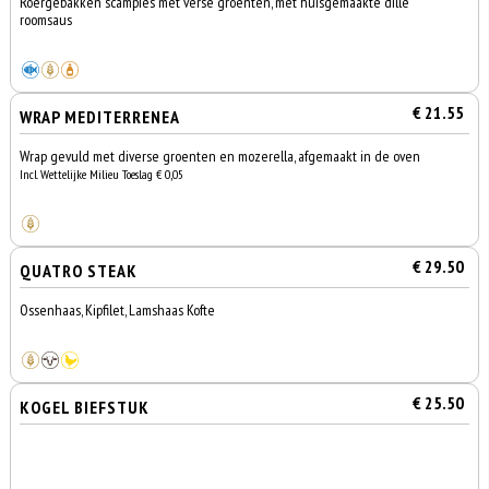
Roergebakken scampies met verse groenten, met huisgemaakte dille
roomsaus
€ 21.55
WRAP MEDITERRENEA
Wrap gevuld met diverse groenten en mozerella, afgemaakt in de oven
Incl. Wettelijke Milieu Toeslag € 0,05
€ 29.50
QUATRO STEAK
Ossenhaas, Kipfilet, Lamshaas Kofte
€ 25.50
KOGEL BIEFSTUK