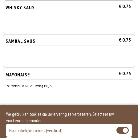
€ 0.75
WHISKY SAUS
€ 0.75
SAMBAL SAUS
€ 0.75
MAYONAISE
Incl. Wettelijke Milieu Toeslag € 0,05
€ 1.00
PITTA BROODJE
We gebruiken cookies om uw ervaring te verbeteren. Selecteer uw
voorkeuren hieronder:
Noodzakelijke cookies (verplicht)