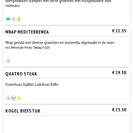
Roergebakken scampies met verse groenten, met huisgemaakte dille
roomsaus
€ 21.55
WRAP MEDITERRENEA
Wrap gevuld met diverse groenten en mozerella, afgemaakt in de oven
Incl. Wettelijke Milieu Toeslag € 0,05
€ 29.50
QUATRO STEAK
Ossenhaas, Kipfilet, Lamshaas Kofte
€ 25.50
KOGEL BIEFSTUK