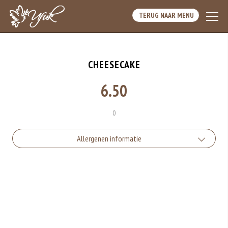
TERUG NAAR MENU
CHEESECAKE
6.50
0
Allergenen informatie
Gluten is een eiwit dat van nature voorkomt in bepaalde granen.
Voorbeelden van glutenhoudende granen zijn tarwe, kamut, spelt, gerst en
rogge. Gluten geven elasticiteit aan de producten die van het meel gemaakt
worden. Hoe meer gluten het meel bevat, des
Eieren worden verwerkt in heel veel producten. Kippeneieren zijn de meest
gebruikte soorten eieren. Kippenei-eiwit kan hierbij allergische reacties
veroorzaken.
Zuivel past in een gezonde voeding. Koemelk-allergie is echter de meest