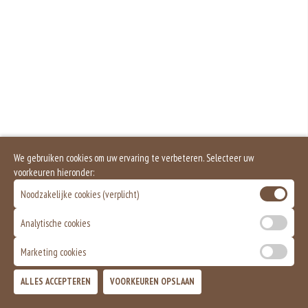
voorkomende voedselallergie.
Sulfiet komt van nature in bepaalde producten voor, maar kan ook aan
producten worden toegevoegd als conserveermiddel (E220 – E228). Het
zorgt ervoor dat vlees en fruit niet bruin kleurt. Sulfiet geeft geen
allergische reactie, maar een intolerantiereacti
Dit is een vegetarisch gerecht.
We gebruiken cookies om uw ervaring te verbeteren. Selecteer uw
voorkeuren hieronder:
Noodzakelijke cookies (verplicht)
Analytische cookies
Marketing cookies
ALLES ACCEPTEREN
VOORKEUREN OPSLAAN
TOEVOEGEN