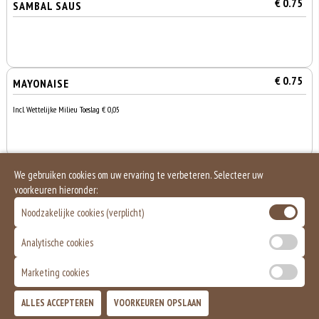
€ 0.75
SAMBAL SAUS
€ 0.75
MAYONAISE
Incl. Wettelijke Milieu Toeslag € 0,05
€ 1.00
PITTA BROODJE
We gebruiken cookies om uw ervaring te verbeteren. Selecteer uw
voorkeuren hieronder:
Noodzakelijke cookies (verplicht)
Analytische cookies
Marketing cookies
0
€ 0,00
ALLES ACCEPTEREN
VOORKEUREN OPSLAAN