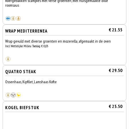
Roergebakken scampies met verse groenten, met huisgemaakte dille
roomsaus
€ 21.55
WRAP MEDITERRENEA
Wrap gevuld met diverse groenten en mozerella, afgemaakt in de oven
Incl. Wettelijke Milieu Toeslag € 0,05
€ 29.50
QUATRO STEAK
Ossenhaas, Kipfilet, Lamshaas Kofte
€ 25.50
KOGEL BIEFSTUK