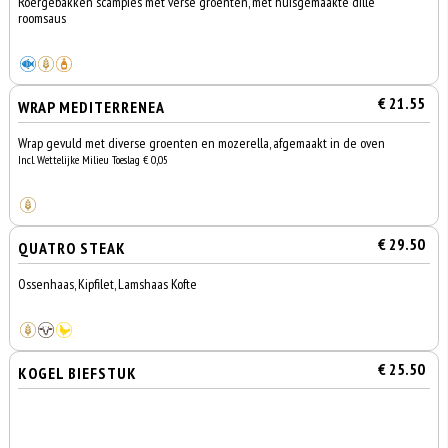
Roergebakken scampies met verse groenten, met huisgemaakte dille
roomsaus
€ 21.55
WRAP MEDITERRENEA
Wrap gevuld met diverse groenten en mozerella, afgemaakt in de oven
Incl. Wettelijke Milieu Toeslag € 0,05
€ 29.50
QUATRO STEAK
Ossenhaas, Kipfilet, Lamshaas Kofte
€ 25.50
KOGEL BIEFSTUK