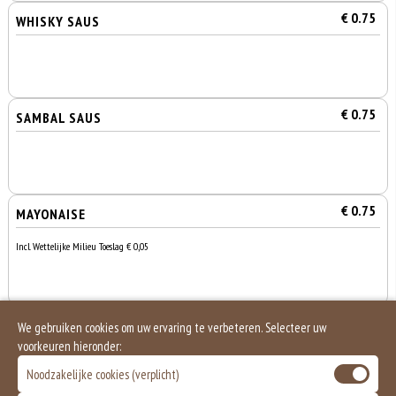
€ 0.75
WHISKY SAUS
€ 0.75
SAMBAL SAUS
€ 0.75
MAYONAISE
Incl. Wettelijke Milieu Toeslag € 0,05
€ 1.00
PITTA BROODJE
We gebruiken cookies om uw ervaring te verbeteren. Selecteer uw
voorkeuren hieronder:
Noodzakelijke cookies (verplicht)